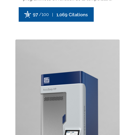
97
/100
1,069 Citations