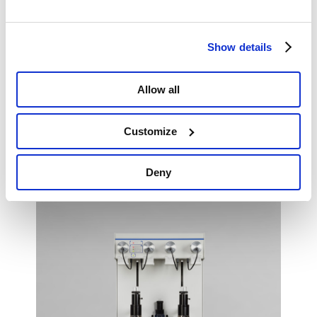
Show details
ASAP 2460 & 2425
Système de surface et de porosimétrie
Allow all
99
/100
2,085 Citations
Customize
Deny