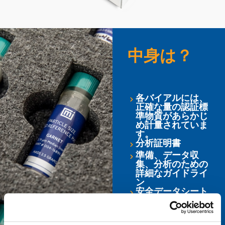
中身は？
各バイアルには、
正確な量の認証標
準物質があらかじ
め計量されていま
す。
分析証明書
準備、データ収
集、分析のための
詳細なガイドライ
ン
安全データシート