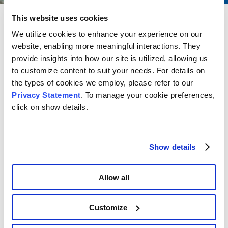
This website uses cookies
利用可能なキット
We utilize cookies to enhance your experience on our
website, enabling more meaningful interactions. They
静的ガス吸着法によるブルナウアー・エメ
provide insights into how our site is utilized, allowing us
ット・テラー（BET）比表面積（SSA）。
to customize content to suit your needs. For details on
ISO 9277、USP846、ASM C1069
the types of cookies we employ, please refer to our
Privacy Statement
. To manage your cookie preferences,
Micromeritics 機器TriStar、3Flex、ASAP 2020、
click on show details.
ASAP 2460 & 2425、Gemini
品番
素材
/
アルミナ 5m2
g、6バイアル
Show details
004-16880-00
中
Allow all
/
アルミナ 1m2
g、6バイアル
004-16881-00
中
Customize
185m2/g
004-16882-00
アルミナ
6本入り