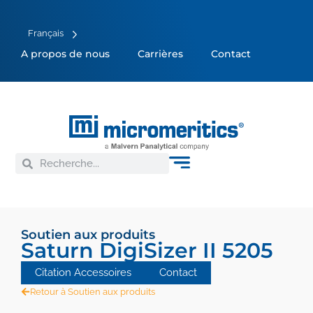
Français
A propos de nous
Carrières
Contact
Soutien aux produits
Saturn DigiSizer II 5205
Citation Accessoires
Contact
Retour à Soutien aux produits