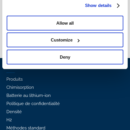
Show details
Allow all
Customize
Deny
Popular links
Produits
Chimisorption
Batterie au lithium-ion
Politique de confidentialité
Densité
H2
Méthodes standard