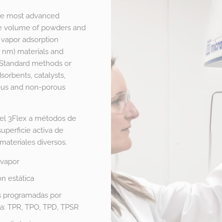
the most advanced
ore volume of powders and
r vapor adsorption
0 nm) materials and
. Standard methods or
orbents, catalysts,
orous and non-porous
 el 3Flex a métodos de
superficie activa de
 materiales diversos.
 vapor
n estática
 programadas por
a: TPR, TPO, TPD, TPSR