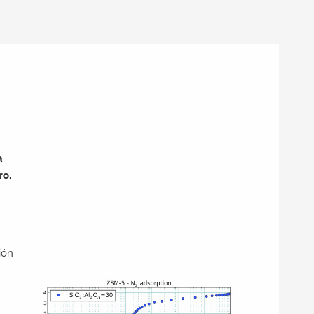
a
ro.
ión