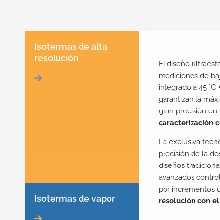
Isotermas de alta
resolución
El diseño ultraest
mediciones de baj
integrado a 45 °C
garantizan la máx
gran precisión en
caracterización 
La exclusiva tecn
precisión de la do
diseños tradiciona
avanzados control
por incrementos d
Isotermas de vapor
resolución con el