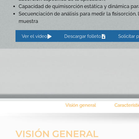
Capacidad de quimisorción estática y dinámica para
Secuenciación de análisis para medir la fisisorción,
muestra
Ver el vídeo
Descargar folleto
Solicitar
Visión general
Característ
VISIÓN GENERAL