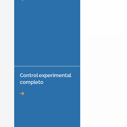
Control experimental
completo