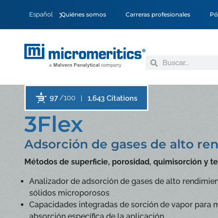
Español
Quiénes somos
Carreras profesionales
Pó
97
/100
1,643 Citations
3Flex
Adsorción de gases de alto re
Métodos de superficie, porosidad, quimisorción y
Analizador de adsorción de gases de alto rendimien
sólidos microporosos
Capacidades integradas de sorción de vapor para med
absorción específica de la aplicación.