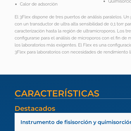
Quimisorci
Calor de adsorción
El 3Flex dispone de tres puertos de análisis paralelos. Un
con un transductor de ultra alta sensibilidad de 0,1 torr par
caracterización hasta la región de ultramicroporos. Los t
configurarse para el análisis de microporos con el fin de 
los laboratorios más exigentes. El Flex es una configurac
3Flex para laboratorios con necesidades de rendimiento l
CARACTERÍSTICAS
Destacados
Instrumento de fisisorción y quimisorció