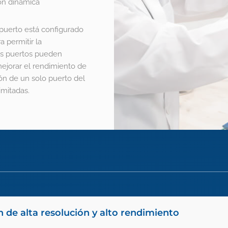
ón dinámica
 puerto está configurado
a permitir la
res puertos pueden
mejorar el rendimiento de
ión de un solo puerto del
imitadas.
n de alta resolución y alto rendimiento