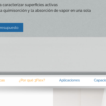
 caracterizar superficies activas
 la quimisorción y la absorción de vapor en una sola
 presupuesto
icas
¿Por qué 3Flex?
Aplicaciones
Capaci