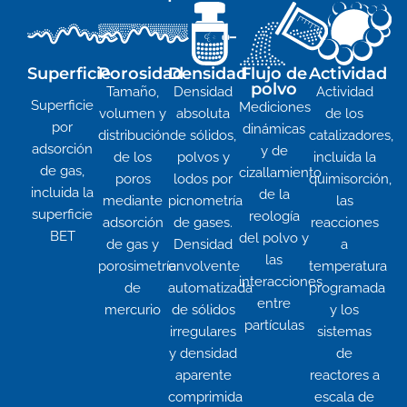
Superficie
Porosidad
Densidad
Flujo de
Actividad
polvo
Tamaño,
Densidad
Actividad
Superficie
Mediciones
volumen y
absoluta
de los
por
dinámicas
distribución
de sólidos,
catalizadores,
adsorción
y de
de los
polvos y
incluida la
de gas,
cizallamiento
poros
lodos por
quimisorción,
incluida la
de la
mediante
picnometría
las
superficie
reología
adsorción
de gases.
reacciones
BET
del polvo y
de gas y
Densidad
a
las
porosimetría
envolvente
temperatura
interacciones
de
automatizada
programada
entre
mercurio
de sólidos
y los
partículas
irregulares
sistemas
y densidad
de
aparente
reactores a
comprimida
escala de