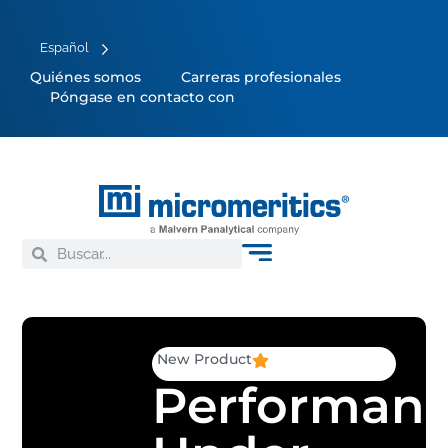
Español
Quiénes somos
Carreras profesionales
Póngase en contacto con
New Product
Performan