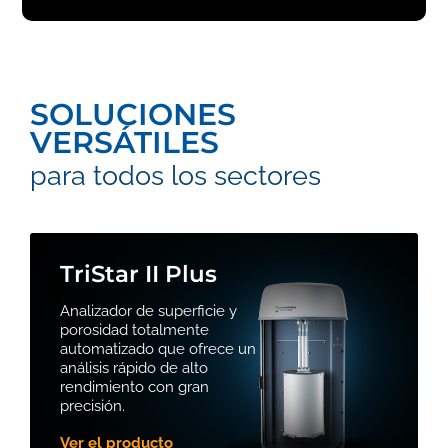
SOLUCIONES
VERSÁTILES
para todos los sectores
TriStar II Plus
Analizador de superficie y
porosidad totalmente
automatizado que ofrece un
análisis rápido de alto
rendimiento con gran
precisión.
Ver el producto