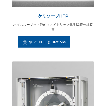
ケミソーブHTP
ハイスループット静的マノメトリック化学吸着分析装
置
90
/100
3 Citations