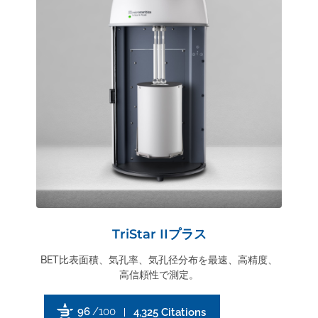
TriStar IIプラス
BET比表面積、気孔率、気孔径分布を最速、高精度、
高信頼性で測定。
96
/100
4,325 Citations